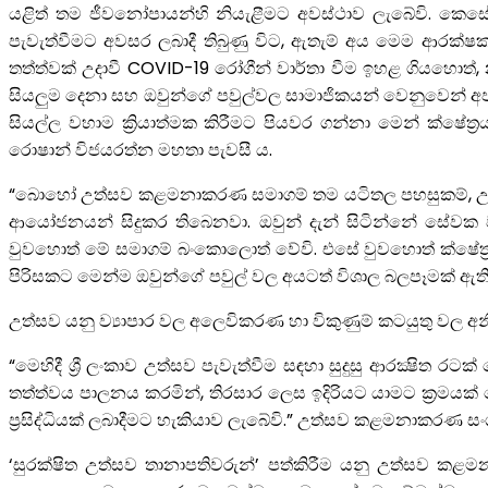
යළිත් තම ජීවනෝපායන්හි නියැළීමට අවස්ථාව ලැබේවි. කෙසේ
පැවැත්වීමට අවසර ලබාදී තිබුණු විට, ඇතැම් අය මෙම ආරක්ෂක 
තත්ත්වක් උදාවී COVID-19 රෝගීන් වාර්තා වීම ඉහළ ගියහොත්,
සියලුම දෙනා සහ ඔවුන්ගේ පවුල්වල සාමාජිකයන් වෙනුවෙන් අප
සියල්ල වහාම ක්‍රියාත්මක කිරීමට පියවර ගන්නා මෙන් ක්ෂේ
රොෂාන් විජයරත්න මහතා පැවසී ය.
“බොහෝ උත්සව කළමනාකරණ සමාගම් තම යටිතල පහසුකම්, උපකරණ 
ආයෝජනයන් සිදුකර තිබෙනවා. ඔවුන් දැන් සිටින්නේ සේවක ව
වුවහොත් මේ සමාගම් බංකොලොත් වේවි. එසේ වුවහොත් ක්ෂේත්‍රයේ
පිරිසකට මෙන්ම ඔවුන්ගේ පවුල් වල අයටත් විශාල බලපෑමක් 
උත්සව යනු ව්‍යාපාර වල අලෙවිකරණ හා විකුණුම් කටයුතු වල අන
“මෙහිදී ශ්‍රී ලංකාව උත්සව පැවැත්වීම සඳහා සුදුසු ආරක්‍ෂිත රට
තත්ත්වය පාලනය කරමින්, තිරසාර ලෙස ඉදිරියට යාමට ක්‍රමයක්
ප්‍රසිද්ධියක් ලබාදීමට හැකියාව ලැබේවි.” උත්සව කළමනාකරණ සං
‘සුරක්ෂිත උත්සව තානාපතිවරුන්’ පත්කිරීම යනු උත්සව 