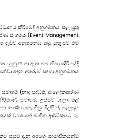
ිධානය කිරීමේදී අනුගමනය කළ යුතු
ාකරණ සංගමය (
Event Management
ේශ දැඩිව අනුගමනය කළ යුතු බව එම
 මුහුණ පා ඇත. එම නිසා ඉදිරියේදී
 පෙන්වා දෙන අතර, ඒ සඳහා අනුගමනය
 සමාගම් (නාද පද්ධති, ආලෝකකරණ
ිර්මාණ සමාගම්, උත්සව ශාලා, මල්
ඩායම්, චිත්‍ර ශිල්පීන්, සැලසුම්
්තයක් වශයෙන් ජාතික ආර්ථිකයට රු.
පයකට පසුව දැන් අපගේ සාමාජිකයන්ට