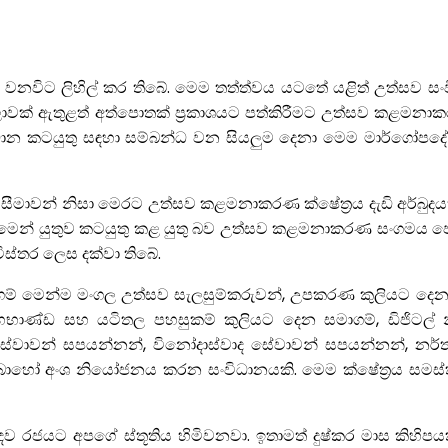
නවිට ලිහිල් කර තිබේ. මෙම තත්ත්වය යටතේ යළිත් උත්සව සංව
ලාවක් ඇතුළත් අත්පොතක් ප්‍රකාශයට පත්කිරීමට උත්සව කළමන
ිධාන කටයුතු සඳහා සම්බන්ධ වන සියලුම දෙනා මෙම මාර්ගෝපද
මාවන් නිසා මෙරට උත්සව කළමනාකරණ ක්ෂේත්‍රය දැඩි අර්බුදයකට
වගකීමෙන් යුතුව කටයුතු කළ යුතු බව උත්සව කළමනාකරණ සංගමය
ිස්තර ලෙස දක්වා තිබේ.
මෙන්ම මංගල උත්සව සැලසුම්කරුවන්, උපකරණ කුලියට දෙන
ෘහභාණ්ඩ සහ යටිතල පහසුකම් කුලියට දෙන සමාගම්, ඩිජිටල් න
වාවන් සපයන්නන්, විනෝදාස්වාද සේවාවන් සපයන්නන්, නර්තන කණ්
වත් බොහෝ අංශ නියෝජනය කරන සංවිධානයකි. මෙම ක්ෂේත්‍රය සමස
බඳව රජයට අපගේ ස්තූතිය හිමිවනවා. ඉතාමත් දුෂ්කර මාස කිහි