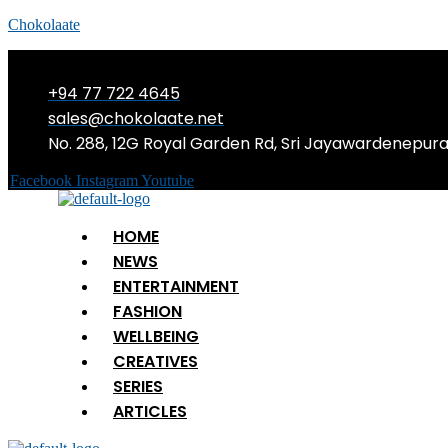
Chokolaate
+94 77 722 4645
sales@chokolaate.net
No. 288, 12G Royal Garden Rd, Sri Jayawardenepur
Facebook
Instagram
Youtube
Menu
HOME
NEWS
ENTERTAINMENT
FASHION
WELLBEING
CREATIVES
SERIES
ARTICLES