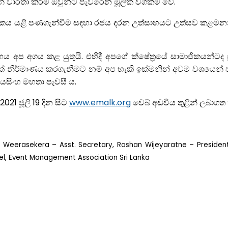
ාර්තා කිරීම ඔවුන්ට පැවරෙන මූලික වගකීම වේ.
ර්ථිකය යළි පණගැන්වීම සඳහා රජය දරන උත්සාහයට උත්සව කළ
අප අගය කළ යුතුයි. එහිදී අපගේ ක්ෂේත්‍රයේ සාමාජිකයන්ටද ප
කඩක් නිර්මාණය කරගැනීමට නම් අප හැකි ඉක්මනින් අවම වශයෙ
යසිංහ මහතා පැවසී ය.
1 ජූලි 19 දින සිට
www.emalk.org
වෙබ් අඩවිය තුළින් ලබාගත
eerasekera – Asst. Secretary, Roshan Wijeyaratne – President,
l, Event Management Association Sri Lanka