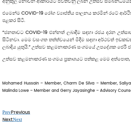
අනුකූල නොවන ආකාරයට පවත්වනු ලබන උත්සව සම්බන්ධයෙන් ව
එමෙන්ම COVID-19 රෝග ව්‍යාප්තිය පාලනය කරමින් රටේ ආ
පළකර සිටී.
“ජනතාවට COVID-19 එන්නත් ලබාදීම සඳහා රජය දරන උත්සාහය 
සිටිනවා. මෙම වසංගත තත්ත්වයෙන් මිදීම සඳහා අර්ථවත් ඉඩ
ලබාදිය යුතුයි.” උත්සව කළමනාකරණ සංගමයේ උපදේශක ජෙරී ජ
උත්සව කළමනාකරණ සංගමය ප්‍රකාශයට පත්කළ මෙම අත්පොත, 202
Mohamed Hussain – Member, Charm De Silva – Member, Saliya W
Malinda Lowe – Member and Gerry Jayasinghe – Advisory Counse
Previous
Prev
Next
Next