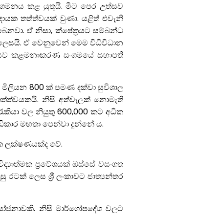
ුගමනය කළ යුතුයි. මීට පෙර උත්සව
ායක තත්ත්වයක් වුණා. යළිත් එවැනි
ෙනවා. ඒ නිසා, ක්ෂේත්‍රයට සම්බන්ධ
ලෙසයි. ඒ වෙනුවෙන් මෙම විධිවිධාන
.” උත්සව කළමනාකරණ සංගමයේ සභාපති
මිලියන 800 ක් පමණ දක්වා සුවිශාල
්ත්වයකයි. නිසි අත්වැලක් නොමැති
රැකියා වල නියුතු 600,000 කට අධික
ිකාර මහතා පෙන්වා දුන්නේ ය.
කයක ලක්ෂණයක්ද වේ.
 විද්‍යාත්මක ප්‍රවේශයක් ඔස්සේ වසංගත
රටක් ලෙස ශ්‍රී ලංකාවට ජාත්‍යන්තර
යෝජනාවකි. නිසි මාර්ගෝපදේශ වලට