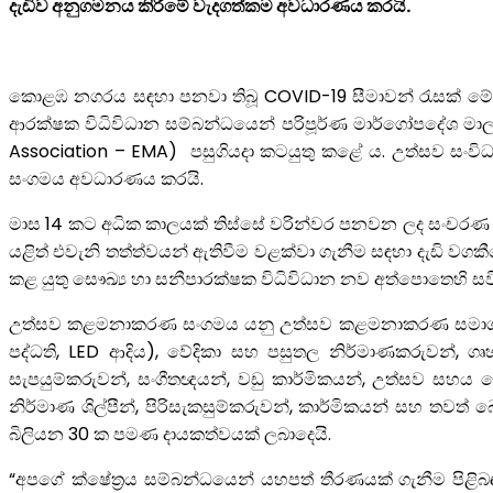
දැඩිව අනුගමනය කිරීමේ වැදගත්කම අවධාරණය කරයි.
කොළඹ නගරය සඳහා පනවා තිබූ COVID-19 සීමාවන් රැසක් මේ ව
ආරක්ෂක විධිවිධාන සම්බන්ධයෙන් පරිපූර්ණ මාර්ගෝපදේශ මා
Association – EMA)
පසුගියදා කටයුතු කළේ ය. උත්සව සංව
සංගමය අවධාරණය කරයි.
මාස 14 කට අධික කාලයක් තිස්සේ වරින්වර පනවන ලද සංචරණ සී
යළිත් එවැනි තත්ත්වයන් ඇතිවීම වළක්වා ගැනීම සඳහා දැඩි 
කළ යුතු සෞඛ්‍ය හා සනීපාරක්ෂක විධිවිධාන නව අත්පොතෙහි සව
උත්සව කළමනාකරණ සංගමය යනු උත්සව කළමනාකරණ සමාගම් 
පද්ධති, LED ආදිය), වේදිකා සහ පසුතල නිර්මාණකරුවන්, ග
සැපයුම්කරුවන්, සංගීතඥයන්, වඩු කාර්මිකයන්, උත්සව සහය සේ
නිර්මාණ ශිල්පීන්, පිරිසැකසුම්කරුවන්, කාර්මිකයන් සහ ත
බිලියන 30 ක පමණ දායකත්වයක් ලබාදෙයි.
“අපගේ ක්ෂේත්‍රය සම්බන්ධයෙන් යහපත් තීරණයක් ගැනීම පිළි