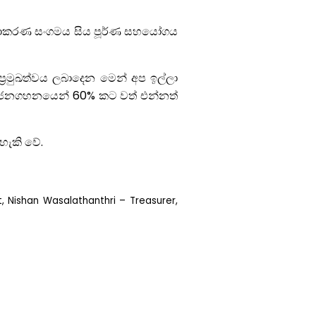
මනාකරණ සංගමය සිය පූර්ණ සහයෝගය
්‍රමුඛත්වය ලබාදෙන මෙන් අප ඉල්ලා
න් ජනගහනයෙන් 60% කට වත් එන්නත්
 හැකි වේ.
 Nishan Wasalathanthri – Treasurer,