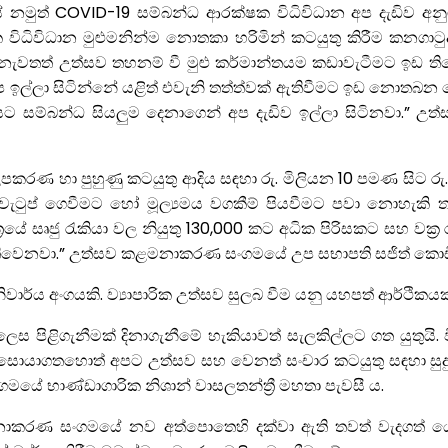
 නමුත් COVID-19 සම්බන්ධ ආරක්ෂක විධිවිධාන අප දැඩිව අන
විධිවිධාන මුළුමනින්ම නොතකා හරිමින් කටයුතු කිරීම කනගාටුද
 නැවතත් උත්සව තහනම් වී මුළු කර්මාන්තයම කඩාවැටීමට ඉඩ තිබ
 ඉල්ලා සිටින්නේ යළිත් එවැනි තත්ත්වක් ඇතිවීමට ඉඩ නොතබන 
ත්‍රයට සම්බන්ධ සියලුම දෙනාගෙන් අප දැඩිව ඉල්ලා සිටිනවා
හා පුහුණු කටයුතු ආදිය සඳහා රු. මිලියන 10 පමණ සිට රු. 
ැටුප් ගෙවීමට හෝ මූල්‍යමය වගකීම් පියවීමට පවා නොහැකි තත
 සෘජු රැකියා වල නියුතු 130,000 කට අධික පිරිසකට සහ වක්‍ර 
ඇතිවෙනවා.” උත්සව කළමනාකරණ සංගමයේ උප සභාපති සජිත් කොඩ
ිවාර්ය අංගයකි. ව්‍යාපාරික උත්සව සුලබ වීම යනු යහපත් ආර්ථි
ක් ලෙස පිළිගැනීමක් දිනාගැනීමේ හැකියාවත් සැලකිල්ලට ගත යුතුයි.
 සොයාගතහොත් අපට උත්සව සහ වෙනත් සංචාර කටයුතු සඳහා සුදුසු 
ගමයේ භාණ්ඩාගාරික නිශාන් වාසලතන්ත්‍රී මහතා පැවසී ය.
කළමනාකරණ සංගමයේ නව අත්පොතෙහි දක්වා ඇති තවත් වැදගත් 